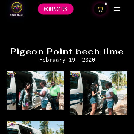
0
CONTACT US
Pigeon Point bech lime
February 19, 2020
⬇
⬇
⬇
⬇
⬇