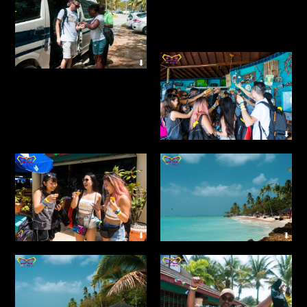
⬇
⬇
⬇
⬇
⬇
⬇
⬇