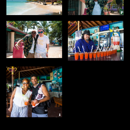
⬇
⬇
⬇
⬇
⬇
⬇
⬇
⬇
⬇
⬇
⬇
⬇
⬇
⬇
⬇
⬇
⬇
⬇
⬇